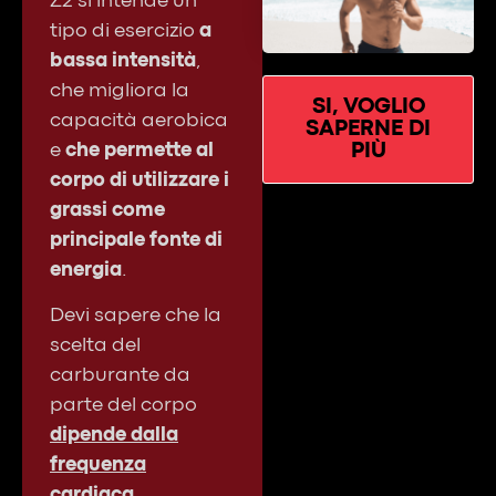
Z2 si intende un
tipo di esercizio
a
bassa intensità
,
che migliora la
SI, VOGLIO
capacità aerobica
SAPERNE DI
PIÙ
e
che permette al
corpo di utilizzare i
grassi come
principale fonte di
energia
.
Devi sapere che la
scelta del
carburante da
parte del corpo
dipende dalla
frequenza
cardiaca
.