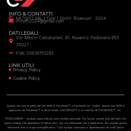
INFO & CONTATTI:
MITOFIT SRL | Tutti i Diritti Riservati - 2024
mitofit2024@gmail.com
DATI LEGALI:
Via Mestri Calzaturieri, 30 Noventa Padovana (PD)
35027
P.VA: 05639710283
LINK UTILI:
Privacy Policy
Cookie Policy
Questo sito non fa parte del sito Web di Facebook™ o Facebook Inc. Inoltre, questo sito NON è
approvato da Facebook™ in alcun modo. FACEBOOK™ è un marchio di FACEBOOK™, Inc.
*DISCLAIMER: I risultati sopra indicati sono risultati personali. Per favore, prendi nota del fatto che
questi risultati che dipendono fa fattori unici, non sto insinuando che li duplicherai. Sto usando questi
riferimenti solo a scopo esemplificativo. I tuoi risultati varieranno e dipenderanno da molti fattori