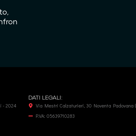
to,
nfron
DATI LEGALI:
ti - 2024
Via Mestri Calzaturieri, 30 Noventa Padovana 
P.VA: 05639710283